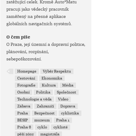
zatěžující celek. Kromě Auto*Matu
pracuji jako vědecký pracovník
zaměřený na přesné aplikace
globálních navigačních systémů.
O čem píše
O Praze, její územní a dopravní politice,
plánování, rozpínání,
sebepoškozování.
Homepage
Výběr Respektu
Cestování
Ekonomika
Fotografie
Kultura
Média
Osobní
Politika
Společnost
Technologie a věda
Video
Zábava
Zahraničí
Doprava
Praha
Bezpečnost
cyklistika
BESIP
muzeum
Praha 1
Praha 6
cyklo
cyklisté
pěší zóny
magistrála