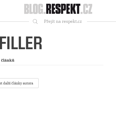
Respekt
Přejít na respekt.cz
Vyhledávání
FILLER
 článků
st další články autora